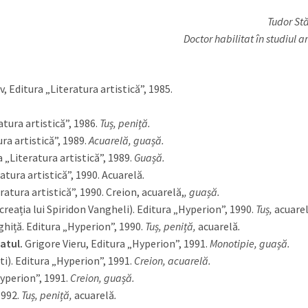
Tudor Stă
Doctor habilitat în studiul a
, Editura „Literatura artistică”, 1985.
tura artistică”, 1986.
Tuș, peniță.
ra artistică”, 1989.
Acuarelă, guașă.
 „Literatura artistică”, 1989.
Guașă.
atura artistică”, 1990. Acuarelă
.
ratura artistică”, 1990. Creion, acuarelă,
, guașă.
reația lui Spiridon Vangheli). Editura „Hyperion”, 1990.
Tuș,
acuare
iță. Editura „Hyperion”, 1990.
Tuș, peniță,
acuarelă
.
atul.
Grigore Vieru, Editura „Hyperion”, 1991.
Monotipie, guașă.
i). Editura „Hyperion”, 1991.
Creion, acuarelă.
yperion”, 1991.
Creion, guașă.
1992.
Tuș, peniță,
acuarelă
.