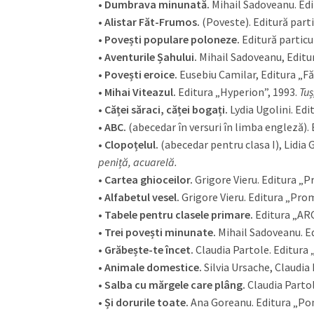
•
Dumbrava minunată.
Mihail Sadoveanu. Edi
•
Alistar Făt-Frumos.
(Poveste). Editură parti
•
Povești populare poloneze.
Editură particu
•
Aventurile Șahului.
Mihail Sadoveanu, Editur
•
Povești eroice.
Eusebiu Camilar, Editura „F
•
Mihai Viteazul.
Editura „Hyperion”, 1993.
Tuș
•
Căței săraci, căței bogați.
Lydia Ugolini. Edi
•
ABC.
(abecedar în versuri în limba engleză). 
•
Clopoțelul.
(abecedar pentru clasa I), Lidia 
peniță, acuarelă.
•
Cartea ghioceilor.
Grigore Vieru. Editura „
•
Alfabetul vesel.
Grigore Vieru. Editura „Pro
•
Tabele pentru clasele primare.
Editura „AR
•
Trei povești minunate.
Mihail Sadoveanu. Ed
•
Grăbește-te încet.
Claudia Partole. Editura 
•
Animale domestice.
Silvia Ursache, Claudia 
•
Salba cu mărgele care plâng.
Claudia Parto
•
Și dorurile toate.
Ana Goreanu. Editura „Pon