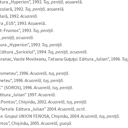
tura „Hyperion”, 1992.
Tuș, peniță,
acuarelă
.
culară, 1992.
Tuș, peniță,
acuarelă
.
lară, 1992.
Acuarelă.
a „EUS”, 1993. Acuarelă.
.
ăt-Frumos”, 1993.
Tuș, peniță.
, peniță,
acuarelă.
tura „Hyperion”, 1993.
Tuș, peniță.
Editura „Șoricelul”, 1994.
Tuș, peniță, acuarelă.
Granac, Vasile Movileanu, Tatiana Guţuţui. Editura „Iulian”, 1996.
Tuș
Prometeu”, 1996.
Acuarelă, tuș, peniță.
meteu”, 1996.
Acuarelă, tuș, peniță.
C” (SOROS), 1996.
Acuarelă, tuș, peniță.
itura „Iulian” 1997.
Acuarelă.
„Pontos”, Chișinău, 2002.
Acuarelă, tuș, peniță.
Partole. Editura „Iulian” 2004.
Acuarelă, acril.
le. Grupul UNION FENOSA, Chișinău, 2004.
Acuarelă, tuș, peniță.
tos”, Chișinău, 2005.
Acuarelă, guașă.