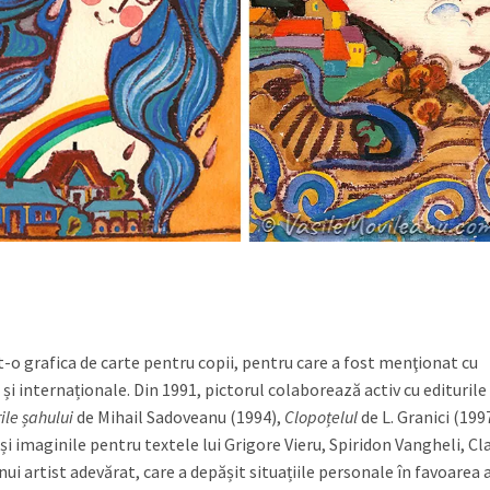
at-o grafica de carte pentru copii, pentru care a fost menţionat cu
și internaționale. Din 1991, pictorul colaborează activ cu editurile
ile șahului
de Mihail Sadoveanu (1994),
Clopoțelul
de L. Granici (199
i imaginile pentru textele lui Grigore Vieru, Spiridon Vangheli, Cl
i artist adevărat, care a depășit situațiile personale în favoarea a