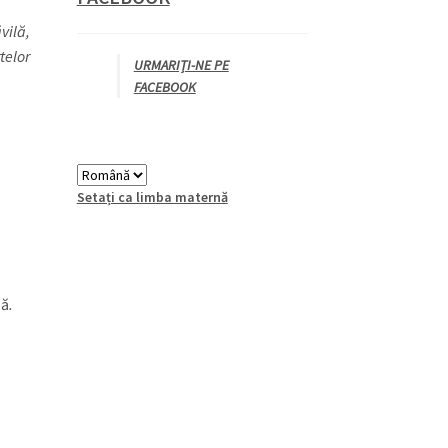
vilă,
rtelor
URMARIȚI-NE PE
FACEBOOK
Setați ca limba maternă
lă
.