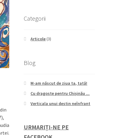
Categorii
Articole
(3)
Blog
M-am născut de ziua ta, tată!
Cu dragoste pentru Chișinău ...
Verticala unui destin neînfrant
 din
7),
audia
URMARIȚI-NE PE
rtei.
FACEBOOK