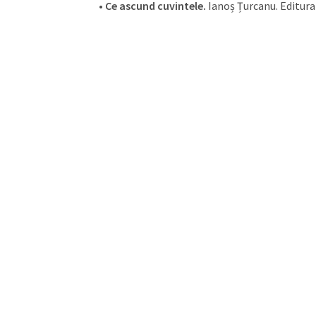
•
Ce ascund cuvintele.
Ianoș Țurcanu. Editura