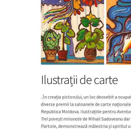
Ilustrații de carte
..În creația pictorului, un loc deosebit a ocup
diverse premii la saloanele de carte naţionale 
Republica Moldova. Ilustrațiile pentru
Aventur
Trei povești minunate
de Mihail Sadoveanu dar ș
Partole, demonstrează măiestria și spiritul unu