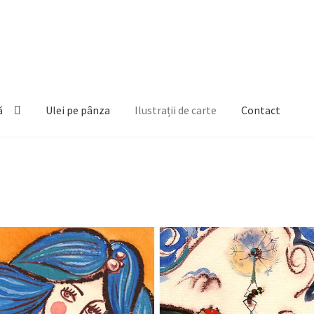
ă
Ulei pe pânza
Ilustrații de carte
Contact