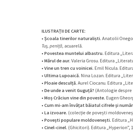
ILUSTRAȚII DE CARTE:
•
Școala tinerilor naturaliști.
Anatolii Onegov
Tuș, peniță,
acuarelă
.
•
Povestea muntelui albastru.
Editura „Litera
•
Mărul de aur.
Valeria Grosu. Editura „Literatu
•
Vine un tren cu voinicei.
Emil Nicula. Editura
•
Ultima Lupoaică.
Nina Lozan. Editura „Liter
•
Ploaie desculță.
Aurel Ciocanu. Editura „Lite
•
De unde a venit Guguță?
(Antologie despre c
•
Moș Crăciun vine din poveste.
Eugen Gheorgh
•
Cum mi-am învățat băiatul cifrele și număr
•
La izvoare.
(colecție de povești moldoveneșt
•
Povești populare moldovenești.
Editura „H
•
Cinel-cinel.
(Ghicitori). Editura „Hyperion”, 