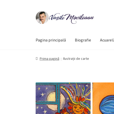
Sari
Sari
la
la
navigare
conținut
Pagina principală
Biografie
Acuarel
Prima pagină
Ilustrații de carte