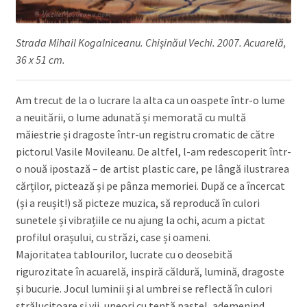
Strada Mihail Kogalniceanu. Chișinăul Vechi. 2007. Acuarelă,
36 x 51 cm.
Am trecut de la o lucrare la alta ca un oaspete într-o lume
a neuitării, o lume adunată și memorată cu multă
măiestrie și dragoste într-un registru cromatic de către
pictorul Vasile Movileanu. De altfel, l-am redescoperit într-
o nouă ipostază – de artist plastic care, pe lângă ilustrarea
cărților, pictează și pe pânza memoriei. După ce a încercat
(și a reușit!) să picteze muzica, să reproducă în culori
sunetele și vibrațiile ce nu ajung la ochi, acum a pictat
profilul orașului, cu străzi, case și oameni.
Majoritatea tablourilor, lucrate cu o deosebită
rigurozitate în acuarelă, inspiră căldură, lumină, dragoste
și bucurie. Jocul luminii și al umbrei se reflectă în culori
strălucitoare și vii, uneori cu tentă pastel, ademenind