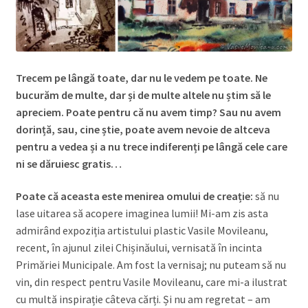
Trecem pe lângă toate, dar nu le vedem pe toate. Ne
bucurăm de multe, dar și de multe altele nu știm să le
apreciem. Poate pentru că nu avem timp? Sau nu avem
dorință, sau, cine știe, poate avem nevoie de altceva
pentru a vedea și a nu trece indiferenți pe lângă cele care
ni se dăruiesc gratis…
Poate că aceasta este menirea omului de creație:
să nu
lase uitarea să acopere imaginea lumii! Mi-am zis asta
admirând expoziția artistului plastic Vasile Movileanu,
recent, în ajunul zilei Chișinăului, vernisată în incinta
Primăriei Municipale. Am fost la vernisaj; nu puteam să nu
vin, din respect pentru Vasile Movileanu, care mi-a ilustrat
cu multă inspirație câteva cărți. Și nu am regretat – am