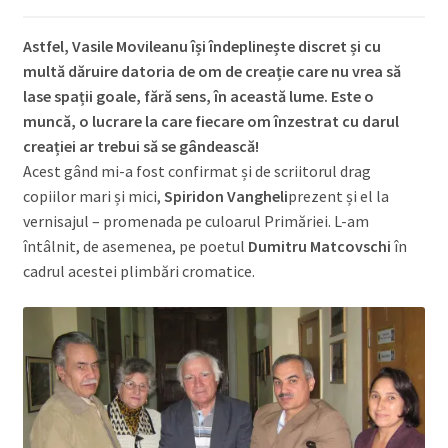
Astfel, Vasile Movileanu își îndeplinește discret și cu
multă dăruire datoria de om de creație care nu vrea să
lase spații goale, fără sens, în această lume. Este o
muncă, o lucrare la care fiecare om înzestrat cu darul
creației ar trebui să se gândească!
Acest gând mi-a fost confirmat și de scriitorul drag
copiilor mari și mici,
Spiridon Vangheli
prezent și el la
vernisajul – promenada pe culoarul Primăriei. L-am
întâlnit, de asemenea, pe poetul
Dumitru Matcovschi
în
cadrul acestei plimbări cromatice.