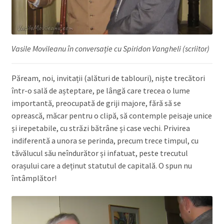
Vasile Movileanu în conversație cu Spiridon Vangheli (scriitor)
Păream, noi, invitații (alături de tablouri), niște trecători
într-o sală de așteptare, pe lângă care trecea o lume
importantă, preocupată de griji majore, fără să se
oprească, măcar pentru o clipă, să contemple peisaje unice
și irepetabile, cu străzi bătrâne și case vechi. Privirea
indiferentă a unora se perinda, precum trece timpul, cu
tăvălucul său neîndurător și infatuat, peste trecutul
orașului care a deținut statutul de capitală. O spun nu
întâmplător!