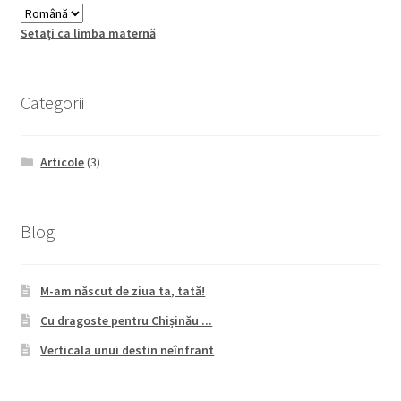
Setați ca limba maternă
Categorii
Articole
(3)
Blog
M-am născut de ziua ta, tată!
Cu dragoste pentru Chișinău ...
Verticala unui destin neînfrant