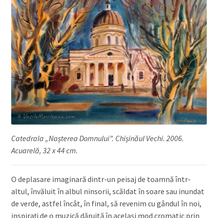
Catedrala „Nașterea Domnului”. Chișinăul Vechi. 2006.
Acuarelă, 32 x 44 cm.
O deplasare imaginară dintr-un peisaj de toamnă într-
altul, învăluit în albul ninsorii, scăldat în soare sau inundat
de verde, astfel încât, în final, să revenim cu gândul în noi,
inspirați de o muzică dăruită în același mod cromatic prin