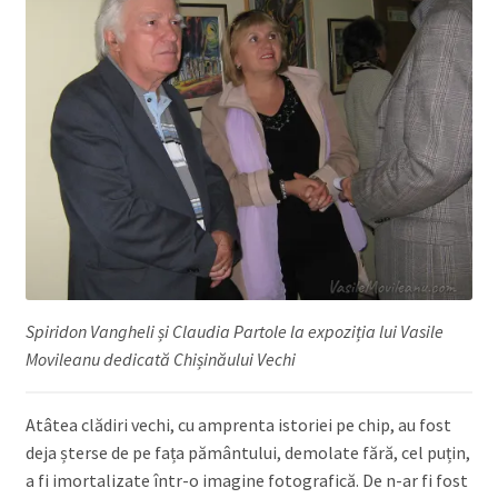
Spiridon Vangheli și Claudia Partole la expoziția lui Vasile
Movileanu dedicată Chișinăului Vechi
Atâtea clădiri vechi, cu amprenta istoriei pe chip, au fost
deja șterse de pe fața pământului, demolate fără, cel puțin,
a fi imortalizate într-o imagine fotografică. De n-ar fi fost