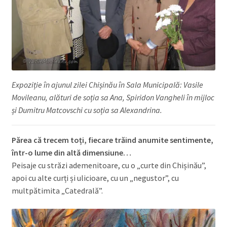
Expoziție în ajunul zilei Chișinău în Sala Municipală: Vasile
Movileanu, alături de soția sa Ana, Spiridon Vangheli în mijloc
și Dumitru Matcovschi cu soția sa Alexandrina.
Părea că trecem toți, fiecare trăind anumite sentimente,
într-o lume din altă dimensiune…
Peisaje cu străzi ademenitoare, cu o „curte din Chișinău”,
apoi cu alte curți și ulicioare, cu un „negustor”, cu
multpătimita „Catedrală”.