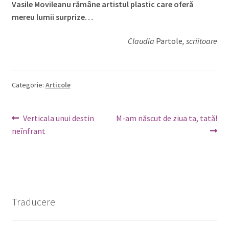
Vasile Movileanu rămâne artistul plastic care oferă
mereu lumii surprize…
Claudia
Partole
, scriitoare
Categorie:
Articole
Navigare
Articolul
Articolul
Verticala unui destin
M-am născut de ziua ta, tată!
anterior:
următor:
neînfrant
în
articole
Traducere