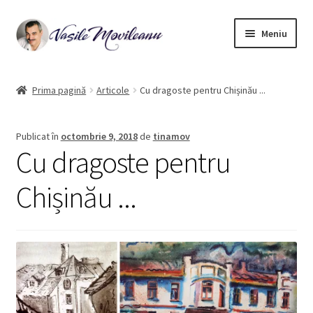
Sari
Sari
Meniu
la
la
navigare
conținut
Pagina principală
Prima pagină
Articole
Cu dragoste pentru Chișinău ...
Biografie
Publicat în
octombrie 9, 2018
de
tinamov
Extinde
Acuarelă
Cu dragoste pentru
meniul
copil
Ulei pe pânza
Chișinău ...
Ilustrații de carte
Contact