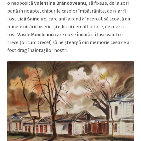
o neobosită
Valentina Brâncoveanu,
să fixeze, de la zori
până în noapte, chipurile caselor îmbătrânite, de n-ar fi
fost
Lică Sainciuc,
care ani la rând a încercat să scoată din
ruinele uitării biserici și edificii demult uitate, de n-ar fi
fost
Vasile Movileanu
care nu se îndură să lase valul ce
trece (oricum trece!) să ne șteargă din memorie ceea ce a
fost drag înaintașilor noștri.