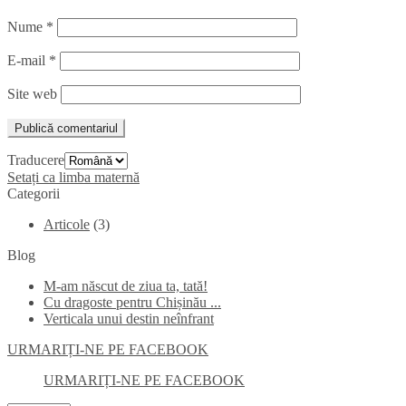
Nume
*
E-mail
*
Site web
Traducere
Setați ca limba maternă
Categorii
Articole
(3)
Blog
M-am născut de ziua ta, tată!
Cu dragoste pentru Chișinău ...
Verticala unui destin neînfrant
URMARIȚI-NE PE FACEBOOK
URMARIȚI-NE PE FACEBOOK