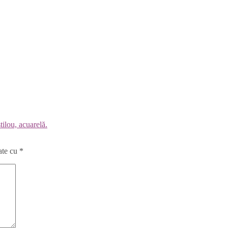
ilou, acuarelă.
ate cu
*