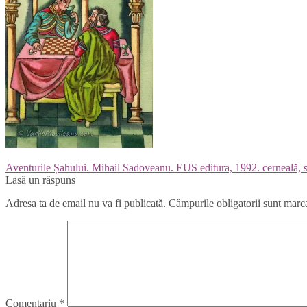
Navigare
Articolul
Aventurile Șahului. Mihail Sadoveanu. EUS editura, 1992. cerneală, st
anterior:
Lasă un răspuns
în
Adresa ta de email nu va fi publicată.
Câmpurile obligatorii sunt marc
articole
Comentariu
*