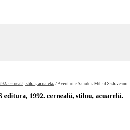
2. cerneală, stilou, acuarelă.
/
Aventurile Șahului. Mihail Sadoveanu. E
editura, 1992. cerneală, stilou, acuarelă.