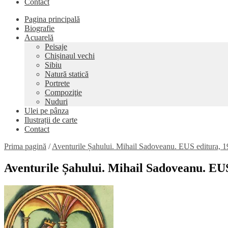
Contact
Pagina principală
Biografie
Acuarelă
Peisaje
Chișinaul vechi
Sibiu
Natură statică
Portrete
Compoziţie
Nuduri
Ulei pe pânza
Ilustrații de carte
Contact
Prima pagină
/
Aventurile Șahului. Mihail Sadoveanu. EUS editura, 199
Aventurile Șahului. Mihail Sadoveanu. EUS 