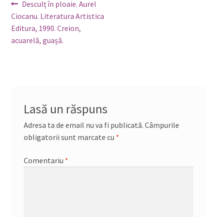
Navigare
Articolul
Desculț în ploaie. Aurel
anterior:
Ciocanu. Literatura Artistica
în
Editura, 1990. Creion,
articole
acuarelă, guașă.
Lasă un răspuns
Adresa ta de email nu va fi publicată.
Câmpurile
obligatorii sunt marcate cu
*
Comentariu
*