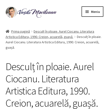
Sari
Sari
Meniu
la
la
navigare
conținut
Pagina principală
Prima pagină
Desculț în ploaie. Aurel Ciocanu. Literatura
Artistica Editura, 1990. Creion, acuarelă, guașă.
Desculț în ploaie.
Biografie
Aurel Ciocanu. Literatura Artistica Editura, 1990. Creion, acuarelă,
guașă.
Extinde
Acuarelă
meniul
copil
Desculț în ploaie. Aurel
Ulei pe pânza
Ciocanu. Literatura
Ilustrații de carte
Artistica Editura, 1990.
Contact
Creion, acuarelă, guașă.