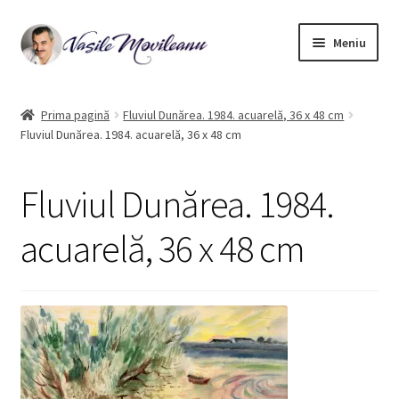
Sari
Sari
Meniu
la
la
navigare
conținut
Pagina principală
Prima pagină
Fluviul Dunărea. 1984. acuarelă, 36 x 48 cm
Fluviul Dunărea. 1984. acuarelă, 36 x 48 cm
Biografie
Extinde
Acuarelă
Fluviul Dunărea. 1984.
meniul
copil
Ulei pe pânza
acuarelă, 36 x 48 cm
Ilustrații de carte
Contact