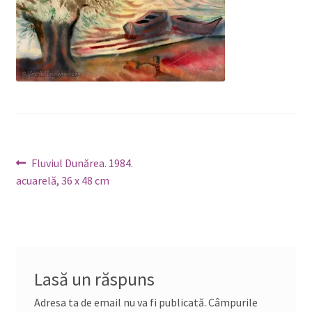
Navigare
Articolul
Fluviul Dunărea. 1984.
anterior:
acuarelă, 36 x 48 cm
în
articole
Lasă un răspuns
Adresa ta de email nu va fi publicată.
Câmpurile