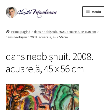
Sari
Sari
Meniu
la
la
navigare
conținut
Pagina principală
Prima pagină
dans neobișnuit. 2008. acuarelă, 45 x 56 cm
dans neobișnuit. 2008. acuarelă, 45 x 56 cm
Biografie
Extinde
Acuarelă
dans neobișnuit. 2008.
meniul
copil
Ulei pe pânza
acuarelă, 45 x 56 cm
Ilustrații de carte
Contact