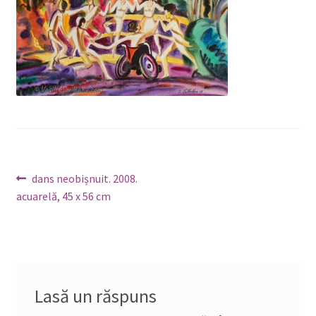
Navigare
Articolul
dans neobișnuit. 2008.
anterior:
acuarelă, 45 x 56 cm
în
articole
Lasă un răspuns